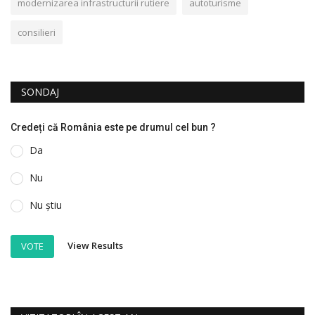
modernizarea infrastructurii rutiere
autoturisme
consilieri
SONDAJ
Credeți că România este pe drumul cel bun ?
Da
Nu
Nu știu
View Results
VOTE