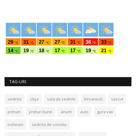
TAG-URI
sedinta
cleja
sala de sedinte
birsanesti
sascut
primari
preturi bune
anunt
auto
gura vaii
inchirieri
sedinta de consiliu