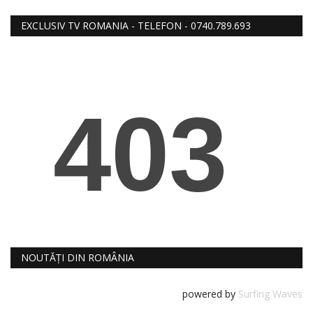
RELIGIE
EXCLUSIV TV ROMANIA - TELEFON - 0740.789.693
REVISTA PRESEI
SEDINTE
DIVERSE
FOTO
NOUTĂȚI DIN ROMÂNIA
powered by
Surfing Waves