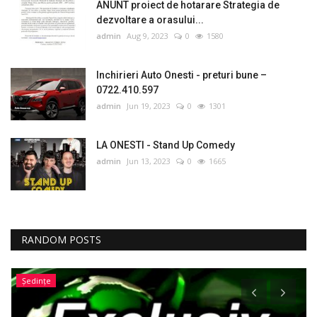
ANUNT proiect de hotarare Strategia de
dezvoltare a orasului...
admin
Aug 9, 2023
0
1580
Inchirieri Auto Onesti - preturi bune –
0722.410.597
admin
Jun 19, 2023
0
1301
LA ONESTI - Stand Up Comedy
admin
Jun 13, 2023
0
1665
RANDOM POSTS
Ședințe