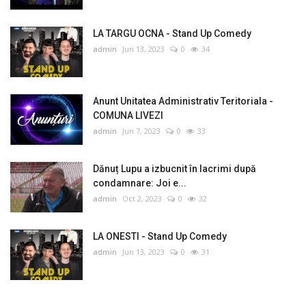
LA TARGU OCNA - Stand Up Comedy
admin
Jun 13, 2023
0
34
Anunt Unitatea Administrativ Teritoriala -
COMUNA LIVEZI
admin
Jun 7, 2023
0
33
Dănuț Lupu a izbucnit în lacrimi după
condamnare: Joi e...
admin
Oct 2, 2023
0
32
LA ONESTI - Stand Up Comedy
admin
Jun 13, 2023
0
31