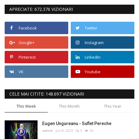
APRECIATE: 672.376 VIZIONARI
Facebook
Twitter
Google+
Instagram
Pinterest
Linkedin
VK
Youtube
CELE MAI CITITE: 148.697 VIZIONARI
This Week
This Month
This Year
Eugen Ungureanu - Suflet Pereche
admin
Jun 8, 2023
0
36