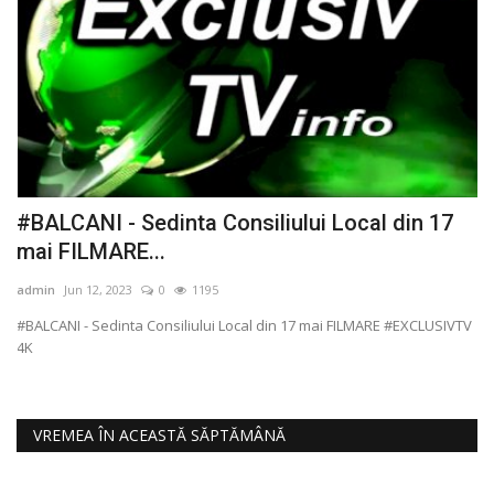
#BALCANI - Sedinta Consiliului Local din 17
#
mai FILMARE...
m
admin
Jun 12, 2023
0
1195
ad
#BALCANI - Sedinta Consiliului Local din 17 mai FILMARE #EXCLUSIVTV
#P
4K
4K
VREMEA ÎN ACEASTĂ SĂPTĂMÂNĂ