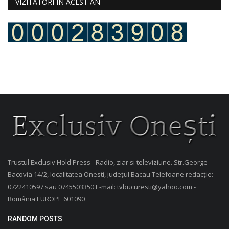
VIZITATORI ÎN ACEST AN
Trustul Exclusiv Hold Press - Radio, ziar si televiziune. Str.George
Bacovia 14/2, localitatea Onesti, județul Bacau Telefoane redacție:
0722410597 sau 0745503350 E-mail: tvbucuresti@yahoo.com -
România EUROPE 601090
RANDOM POSTS