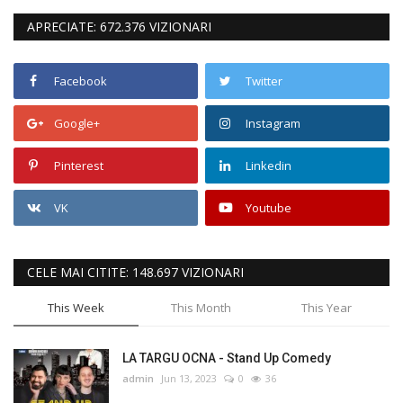
APRECIATE: 672.376 VIZIONARI
Facebook
Twitter
Google+
Instagram
Pinterest
Linkedin
VK
Youtube
CELE MAI CITITE: 148.697 VIZIONARI
This Week
This Month
This Year
LA TARGU OCNA - Stand Up Comedy
admin
Jun 13, 2023
0
36