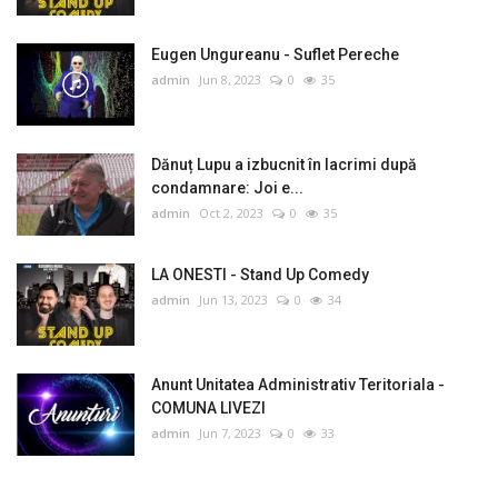
Eugen Ungureanu - Suflet Pereche
admin
Jun 8, 2023
0
35
Dănuț Lupu a izbucnit în lacrimi după
condamnare: Joi e...
admin
Oct 2, 2023
0
35
LA ONESTI - Stand Up Comedy
admin
Jun 13, 2023
0
34
Anunt Unitatea Administrativ Teritoriala -
COMUNA LIVEZI
admin
Jun 7, 2023
0
33