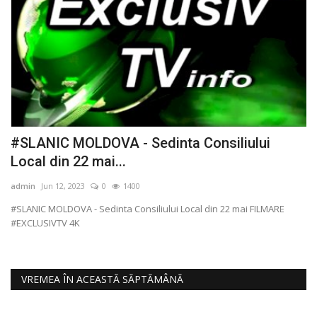
#SLANIC MOLDOVA - Sedinta Consiliului
#
Local din 22 mai...
2
admin
Jun 12, 2023
0
1400
ad
#SLANIC MOLDOVA - Sedinta Consiliului Local din 22 mai FILMARE
#D
#EXCLUSIVTV 4K
#E
VREMEA ÎN ACEASTĂ SĂPTĂMÂNĂ