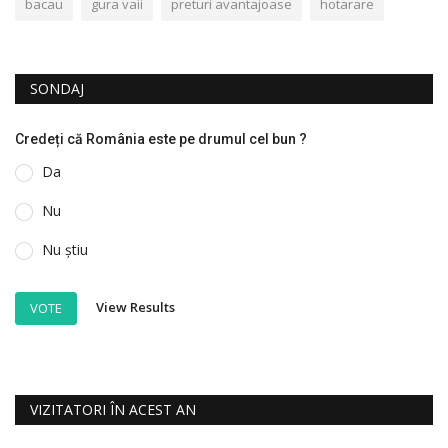
bacau
gura vaii
preturi avantajoase
hotarare
SONDAJ
Credeți că România este pe drumul cel bun ?
Da
Nu
Nu știu
View Results
VOTE
VIZITATORI ÎN ACEST AN