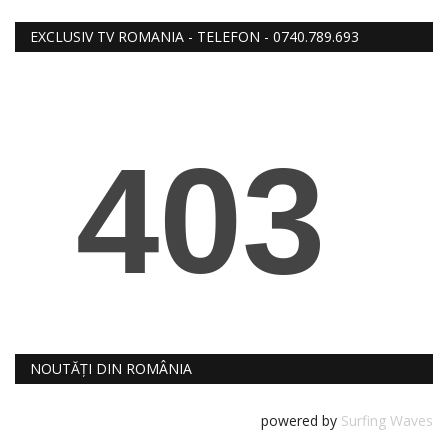
RELIGIE
EXCLUSIV TV ROMANIA - TELEFON - 0740.789.693
REVISTA PRESEI
SEDINTE
DIVERSE
FOTO
NOUTĂȚI DIN ROMÂNIA
powered by
Surfing Waves