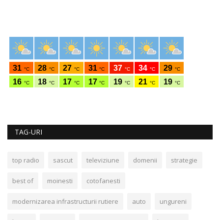
TAG-URI
top radio
sascut
televiziune
domenii
strategie
best of
moinesti
cotofanesti
modernizarea infrastructurii rutiere
auto
ungureni