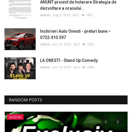
ANUNT proiect de hotarare Strategia de
dezvoltare a orasului...
admin
Aug 9, 2023
0
1581
Inchirieri Auto Onesti - preturi bune –
0722.410.597
admin
Jun 19, 2023
0
1302
LA ONESTI - Stand Up Comedy
admin
Jun 13, 2023
0
1668
RANDOM POSTS
Ședințe