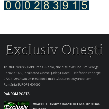
Trustul Exclusiv Hold Press - Radio, ziar si televiziune. Str.George
Bacovia 14/2, localitatea Onesti, județul Bacau Telefoane redacție:
0722410597 sau 0745503350 E-mail: tvbucuresti@yahoo.com -
România EUROPE 601090
RANDOM POSTS
#SASCUT - Sedinta Consiliului Local din 30 mai