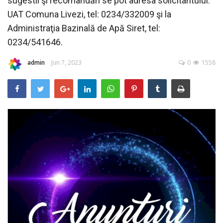
sugestii şi recomandări se pot adresa solicitantului:
RELIGIE
UAT Comuna Livezi, tel: 0234/332009 şi la
Administraţia Bazinală de Apă Siret, tel:
REVISTA PRESEI
0234/541646.
SEDINTE
admin
Jun 7, 2023
0
1558
DIVERSE
FOTO