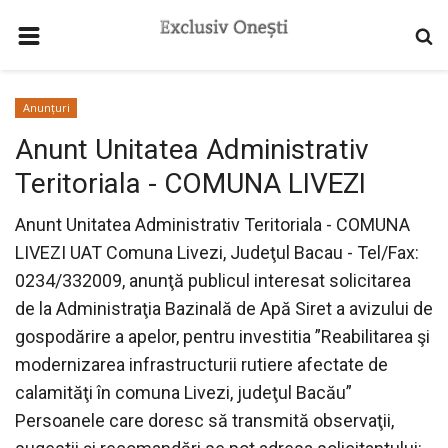
HOME
Anunțuri
CONTACT
Anunt Unitatea Administrativ
ȘEDINȚE
Teritoriala - COMUNA LIVEZI
MUZICA
Anunt Unitatea Administrativ Teritoriala - COMUNA
ANUNȚURI
LIVEZI UAT Comuna Livezi, Judeţul Bacau - Tel/Fax:
SPORT
0234/332009, anunţă publicul interesat solicitarea
de la Administraţia Bazinală de Apă Siret a avizului de
PERSONALITATI
gospodărire a apelor, pentru investitia ”Reabilitarea şi
CONFERINTE
modernizarea infrastructurii rutiere afectate de
calamităţi în comuna Livezi, judeţul Bacău”
EVENIMENTE
Persoanele care doresc să transmită observaţii,
TELEVIZIUNEA LITERARA