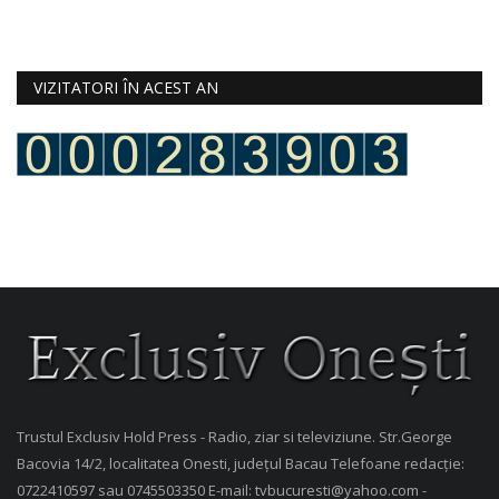
VIZITATORI ÎN ACEST AN
Trustul Exclusiv Hold Press - Radio, ziar si televiziune. Str.George
Bacovia 14/2, localitatea Onesti, județul Bacau Telefoane redacție:
0722410597 sau 0745503350 E-mail: tvbucuresti@yahoo.com -