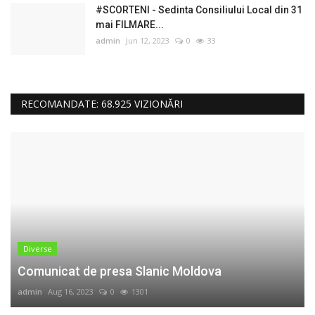
#SCORTENI - Sedinta Consiliului Local din 31
mai FILMARE...
admin
Jun 12, 2023
0
33
RECOMANDATE: 68.925 VIZIONĂRI
Diverse
Comunicat de presa Slanic Moldova
admin
Aug 16, 2023
0
1301