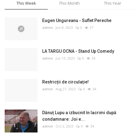
This Week
This Month
This Year
Eugen Ungureanu - Suflet Pereche
admin
Jun 8, 2023
0
37
LA TARGU OCNA - Stand Up Comedy
admin
Jun 13, 2023
0
34
Restricții de circulație!
admin
Aug 21, 2023
0
34
Dănuț Lupu a izbucnit în lacrimi după
condamnare: Joi e...
admin
Oct 2, 2023
0
34