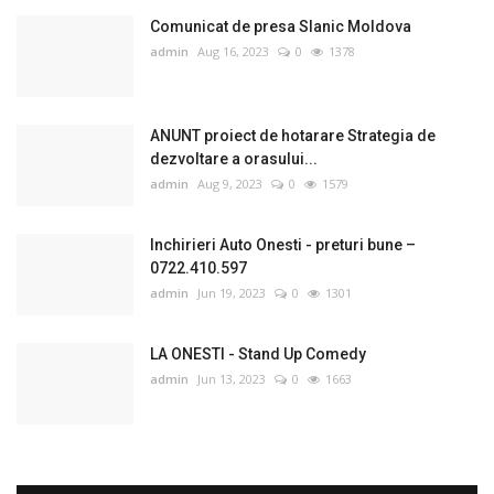
Comunicat de presa Slanic Moldova
admin
Aug 16, 2023
0
1378
ANUNT proiect de hotarare Strategia de
dezvoltare a orasului...
admin
Aug 9, 2023
0
1579
Inchirieri Auto Onesti - preturi bune –
0722.410.597
admin
Jun 19, 2023
0
1301
LA ONESTI - Stand Up Comedy
admin
Jun 13, 2023
0
1663