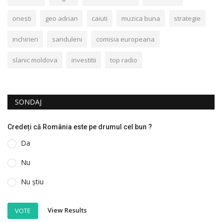
onesti
geo adrian
caiuti
muzica buna
strategie
inchirieri
sanduleni
comisia europeana
slanic moldova
investitii
top radio
SONDAJ
Credeți că România este pe drumul cel bun ?
Da
Nu
Nu știu
View Results
VOTE