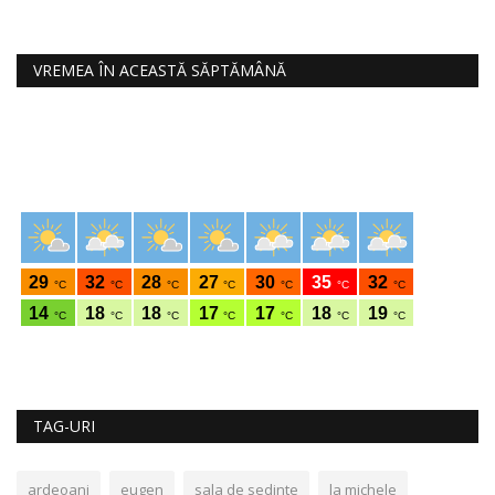
VREMEA ÎN ACEASTĂ SĂPTĂMÂNĂ
TAG-URI
ardeoani
eugen
sala de sedinte
la michele