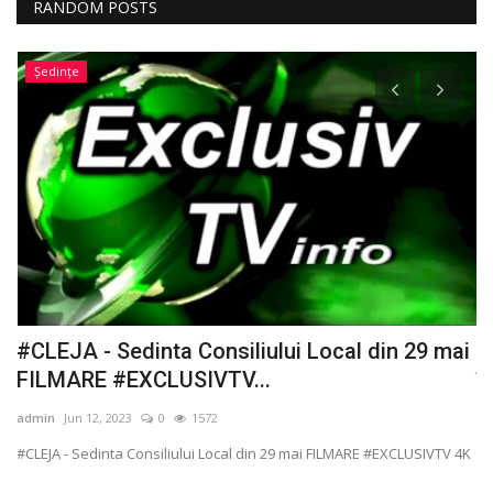
RANDOM POSTS
Ședințe
n
#CLEJA - Sedinta Consiliului Local din 29 mai
N
FILMARE #EXCLUSIVTV...
î
admin
Jun 12, 2023
0
1572
ad
#CLEJA - Sedinta Consiliului Local din 29 mai FILMARE #EXCLUSIVTV 4K
Ve
25